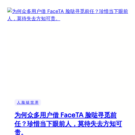
人 脸 链 世 界
为何众多用户借 FaceTA 脸哒寻觅前
任？珍惜当下眼前人，莫待失去方知可
贵。