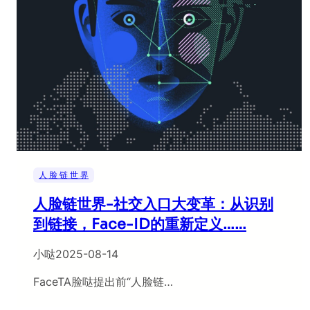
人 脸 链 世 界
人脸链世界-社交入口大变革：从识别
到链接，Face-ID的重新定义……
小哒
2025-08-14
FaceTA脸哒提出前“人脸链…