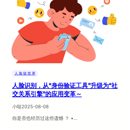
人 脸 链 世 界
人脸识别，从“身份验证工具”升级为“社
交关系引擎”的应用变革～
小哒
2025-08-08
你是否也经历过这些遗憾 ？ •…