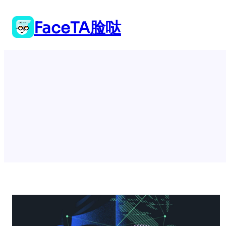
跳
至
FaceTA脸哒
内
容