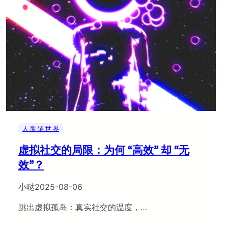
人 脸 链 世 界
虚拟社交的局限：为何 “高效” 却 “无
效”？
小哒
2025-08-06
跳出虚拟孤岛：真实社交的温度，…