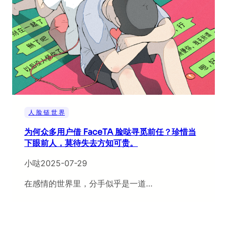
人 脸 链 世 界
为何众多用户借 FaceTA 脸哒寻觅前任？珍惜当
下眼前人，莫待失去方知可贵。
小哒
2025-07-29
在感情的世界里，分手似乎是一道…