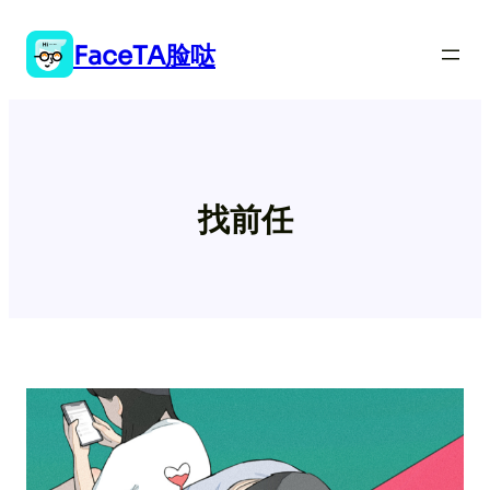
跳
至
FaceTA脸哒
内
容
找前任